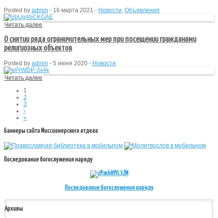
Posted by
admin
-
16 марта 2021
-
Новости
,
Объявления
Читать далее
О снятии ряда ограничительных мер при посещении гражданами
религиозных объектов
Posted by
admin
-
5 июня 2020
-
Новости
Читать далее
1
2
3
›
»
Баннеры сайта Миссионерского отдела
Последование богослужения наряду
Последование богослужения наряду
Архивы