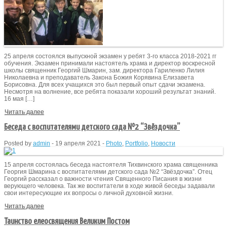
25 апреля состоялся выпускной экзамен у ребят 3-го класса 2018-2021 гг
обучения. Экзамен принимали настоятель храма и директор воскресной
школы священник Георгий Шмарин, зам. директора Гариленко Лилия
Николаевна и преподаватель Закона Божия Корявина Елизавета
Борисовна. Для всех учащихся это был первый опыт сдачи экзамена.
Несмотря на волнение, все ребята показали хороший результат знаний.
16 мая […]
Читать далее
Беседа с воспитателями детского сада №2 “Звёздочка”
Posted by
admin
-
19 апреля 2021
-
Photo
,
Portfolio
,
Новости
15 апреля состоялась беседа настоятеля Тихвинского храма священника
Георгия Шмарина с воспитателями детского сада №2 “Звёздочка”. Отец
Георгий рассказал о важности чтения Священного Писания в жизни
верующего человека. Так же воспитатели в ходе живой беседы задавали
свои интересующие их вопросы о личной духовной жизни.
Читать далее
Таинство елеосвящения Великим Постом