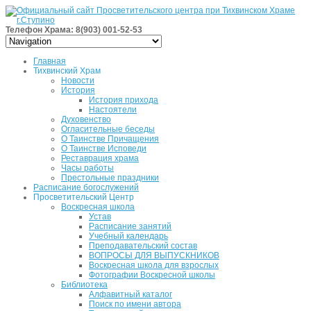
Телефон Храма: 8(903) 001-52-53
Главная
Тихвинский Храм
Новости
История
История прихода
Настоятели
Духовенство
Огласительные беседы
О Таинстве Причащения
О Таинстве Исповеди
Реставрация храма
Часы работы
Престольные праздники
Расписание богослужений
Просветительский Центр
Воскресная школа
Устав
Расписание занятий
Учебный календарь
Преподавательский состав
ВОПРОСЫ ДЛЯ ВЫПУСКНИКОВ
Воскресная школа для взрослых
Фотографии Воскресной школы
Библиотека
Алфавитный каталог
Поиск по имени автора