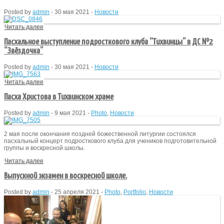
Posted by
admin
-
30 мая 2021
-
Новости
Читать далее
Пасхальное выступление подросткового клуба “Тихвинцы” в ДС №2
“Звёздочка”
Posted by
admin
-
30 мая 2021
-
Новости
Читать далее
Пасха Христова в Тихвинском храме
Posted by
admin
-
9 мая 2021
-
Photo
,
Новости
2 мая после окончания поздней божественной литургии состоялся
пасхальный концерт подросткового клуба для учеников подготовительной
группы и воскресной школы.
Читать далее
Выпускной экзамен в воскресной школе.
Posted by
admin
-
25 апреля 2021
-
Photo
,
Portfolio
,
Новости