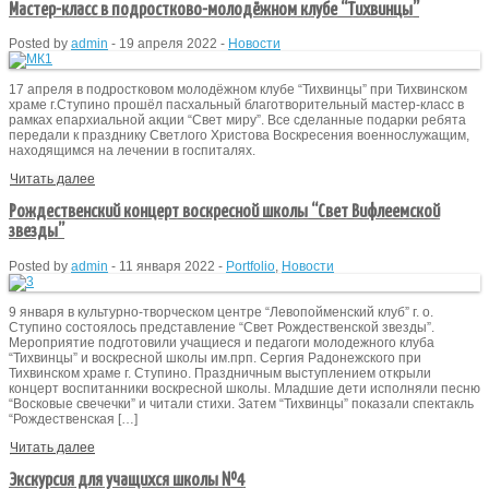
Мастер-класс в подростково-молодёжном клубе “Тихвинцы”
Posted by
admin
-
19 апреля 2022
-
Новости
17 апреля в подростковом молодёжном клубе “Тихвинцы” при Тихвинском
храме г.Ступино прошёл пасхальный благотворительный мастер-класс в
рамках епархиальной акции “Свет миру”. Все сделанные подарки ребята
передали к празднику Светлого Христова Воскресения военнослужащим,
находящимся на лечении в госпиталях.
Читать далее
Рождественский концерт воскресной школы “Свет Вифлеемской
звезды”
Posted by
admin
-
11 января 2022
-
Portfolio
,
Новости
9 января в культурно-творческом центре “Левопойменский клуб” г. о.
Ступино состоялось представление “Свет Рождественской звезды”.
Мероприятие подготовили учащиеся и педагоги молодежного клуба
“Тихвинцы” и воскресной школы им.прп. Сергия Радонежского при
Тихвинском храме г. Ступино. Праздничным выступлением открыли
концерт воспитанники воскресной школы. Младшие дети исполняли песню
“Восковые свечечки” и читали стихи. Затем “Тихвинцы” показали спектакль
“Рождественская […]
Читать далее
Экскурсия для учащихся школы №4