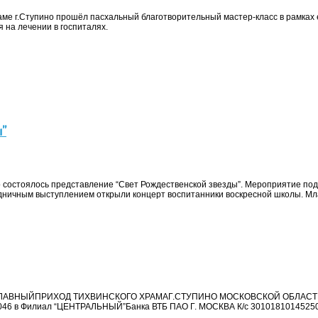
аме г.Ступино прошёл пасхальный благотворительный мастер-класс в рамках
 на лечении в госпиталях.
ы”
ино состоялось представление “Свет Рождественской звезды”. Мероприятие по
здничным выступлением открыли концерт воспитанники воскресной школы. Мл
ОСЛАВНЫЙПРИХОД ТИХВИНСКОГО ХРАМАГ.СТУПИНО МОСКОВСКОЙ ОБЛАС
046 в Филиал “ЦЕНТРАЛЬНЫЙ”Банка ВТБ ПАО Г. МОСКВА К/с 3010181014525