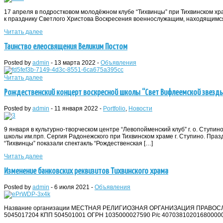
17 апреля в подростковом молодёжном клубе “Тихвинцы” при Тихвинском хр
к празднику Светлого Христова Воскресения военнослужащим, находящимся
Читать далее
Таинство елеосвящения Великим Постом
Posted by
admin
-
13 марта 2022
-
Объявления
Читать далее
Рождественский концерт воскресной школы “Свет Вифлеемской звезд
Posted by
admin
-
11 января 2022
-
Portfolio
,
Новости
9 января в культурно-творческом центре “Левопойменский клуб” г. о. Ступ
школы им.прп. Сергия Радонежского при Тихвинском храме г. Ступино. Пра
“Тихвинцы” показали спектакль “Рождественская […]
Читать далее
Изменение банковских реквизитов Тихвинского храма
Posted by
admin
-
6 июля 2021
-
Объявления
Название организации МЕСТНАЯ РЕЛИГИОЗНАЯ ОРГАНИЗАЦИЯ ПРАВ
5045017204 КПП 504501001 ОГРН 1035000027590 Р/с 40703810201680000