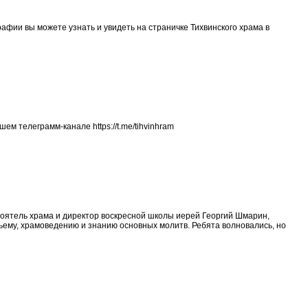
фии вы можете узнать и увидеть на страничке Тихвинского храма в
ем телеграмм-канале https://t.me/tihvinhram
стоятель храма и директор воскресной школы иерей Георгий Шмарин,
ьему, храмоведению и знанию основных молитв. Ребята волновались, но