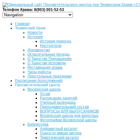
Телефон Храма: 8(903) 001-52-53
Главная
Тихвинский Храм
Новости
История
История прихода
Настоятели
Духовенство
Огласительные беседы
О Таинстве Причащения
О Таинстве Исповеди
Реставрация храма
Часы работы
Престольные праздники
Расписание богослужений
Просветительский Центр
Воскресная школа
Устав
Расписание занятий
Учебный календарь
Преподавательский состав
ВОПРОСЫ ДЛЯ ВЫПУСКНИКОВ
Воскресная школа для взрослых
Фотографии Воскресной школы
Библиотека
Алфавитный каталог
Поиск по имени автора
Тематический каталог