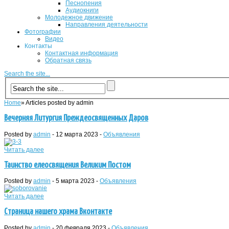
Песнопения
Аудиокниги
Молодежное движение
Направления деятельности
Фотографии
Видео
Контакты
Контактная информация
Обратная связь
Search the site...
Home
»
Articles posted by admin
Вечерняя Литургия Преждеосвященных Даров
Posted by
admin
-
12 марта 2023
-
Объявления
Читать далее
Таинство елеосвящения Великим Постом
Posted by
admin
-
5 марта 2023
-
Объявления
Читать далее
Страница нашего храма Вконтакте
Posted by
admin
-
20 февраля 2023
-
Объявления